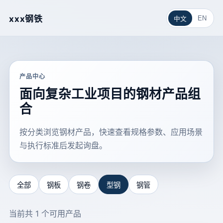
xxx钢铁
EN
中文
产品中心
面向复杂工业项目的钢材产品组
合
按分类浏览钢材产品，快速查看规格参数、应用场景
与执行标准后发起询盘。
全部
钢板
钢卷
型钢
钢管
当前共 1 个可用产品